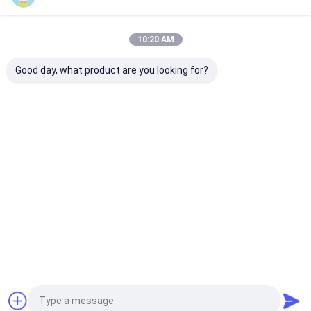
推薦されたプロダクト
10:20 AM
Good day, what product are you looking for?
DY-J8833 エ
鉄鋼自動車ラ
防水 透明 高強
5分 改変さ
レベーターの
ジエーター水
度アレッシブ
アクリルAB
ケージ用の特
タンク
AB クレム 改変
着剤 エポキ
殊粘着剤
100gAB 溶接
アクリル AB ク
樹脂AB粘着
粘着剤
レム
ベストプライス
ベストプライス
ベストプライス
ベストプラ
Desktop Site
ホーム
企業情報
お問い合わせ
地図
プライバシーポリシー規約
品質
エポキシAB接着剤
中国工場.Copyright © 2026 Hunan Baxiongdi
New Material Co., Ltd.. All Rights Reserved.