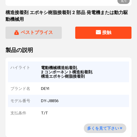
1
/
1
構造接着剤 エポキシ樹脂接着剤 2 部品 発電機または動力駆
動機械用
ベストプライス
接触
製品の説明
ハイライト
,
電動機械構造粘着剤
,
2 コンポーネント構造粘着剤
構造エポキシ樹脂接着剤
ブランド名
DEYI
モデル番号
DY-J8856
支払条件
T/T
多くを見て下さい