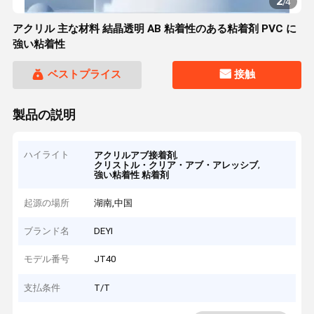
2
/
4
アクリル 主な材料 結晶透明 AB 粘着性のある粘着剤 PVC に
強い粘着性
ベストプライス
接触
製品の説明
ハイライト
,
アクリルアブ接着剤
,
クリストル・クリア・アブ・アレッシブ
強い粘着性 粘着剤
起源の場所
湖南,中国
ブランド名
DEYI
モデル番号
JT40
支払条件
T/T