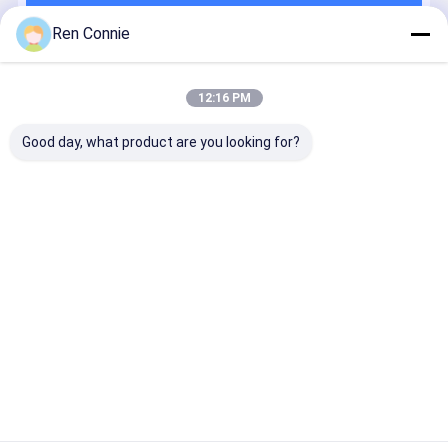
続行
Ren Connie
推薦されたプロダクト
12:16 PM
Good day, what product are you looking for?
DY-J8833 エ
鉄鋼自動車ラ
防水 透明 高強
5分 改変さ
レベーターの
ジエーター水
度アレッシブ
アクリルAB
ケージ用の特
タンク
AB クレム 改変
着剤 エポキ
殊粘着剤
100gAB 溶接
アクリル AB ク
樹脂AB粘着
粘着剤
レム
ベストプライス
ベストプライス
ベストプライス
ベストプラ
Desktop Site
ホーム
企業情報
お問い合わせ
地図
プライバシーポリシー規約