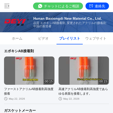
チャットによるご相談
連絡先
Hunan Baxiongdi New Material Co., Ltd.
品質 エポキシAB接着剤, 変更されたアクリルの接着剤
中国の製造者
ホーム
ビデオ
プレイリスト
ウェブサイト
エポキシAB接着剤
00:15
00:15
ファーストアクリルAB接着剤高強度
高速アクリルAB接着剤高強度であら
接着
ゆる表面を接着します。
May 22, 2026
May 22, 2026
ガスケットメーカー