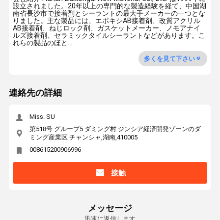
設立されました。20年以上の専門的な製造経験を経て、中国湖
南省長沙市で接着剤とシーラントの最大手メーカーの一つとな
りました。主な製品には、エポキシAB接着剤、改質アクリル
AB接着剤、ねじロック剤、ガスケットメーカー、ノモアナイ
ルズ接着剤、セラミックタイルシーラントなどがあります。こ
れらの製品のほと...
多くを見て下さい
連絡先の詳細
Miss. SU
第518号 グループ5 ダミング村 ジンシア経済開発ゾーンのダ
ミング産業区 チャンシャ,湖南,410005
008615200906996
接触
メッセージ
迅速に返信します