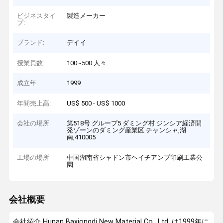
ビジネスタイ
製造メーカー
プ:
ブランド:
デイイ
授業員数:
100~500 人々
成立年:
1999
年間売上高:
US$ 500 - US$ 1000
会社の場所
第518号 グループ5 ダミング村 ジンシア経済開
発ゾーンのダミング産業区 チャンシャ,湖
南,410005
工場の場所
中国湖南省シャドン市ヘイチアンプ印刷工業公
園
会社概要
会社紹介 Hunan Baxiongdi New Material Co., Ltd. は1999年に