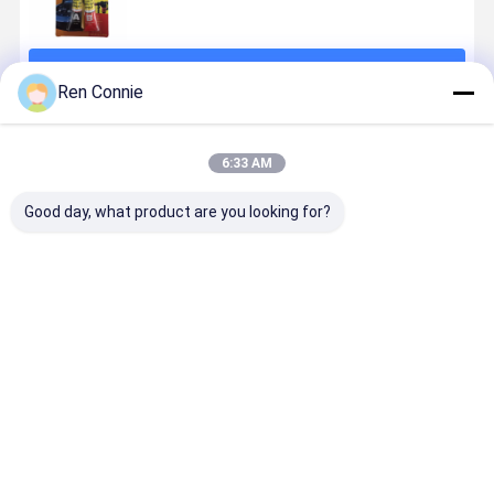
続行
Ren Connie
推薦されたプロダクト
6:33 AM
Good day, what product are you looking for?
化学工業生産
高温耐性構造
5分 初期固化
G60 もは
ラインのため
粘着剤 2kg エ
アクリル 改造
イル 粘着剤
の高温エポキ
ポキシ粘着剤
AB 医療用・家
重用 固定粘
シAB粘着剤
とフェノリッ
庭用用用
剤 木 陶器 
クエポキシ樹
より 白い
ベストプライス
ベストプライス
ベストプライス
ベストプラ
脂