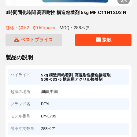
2
/
5
3時間固化時間 高温耐性 構造粘着剤 5kg MF C11H12O3 N
価格：$0.52 - $0.60/pairs
MOQ：288ペア
ベストプライス
接触
製品の説明
ハイライト
,
,
5kg 構造用粘着剤
高温耐性構造接着剤
500-033-5 構造用アクリル接着剤
起源の場所
湖南,中国
ブランド名
DEYI
モデル番号
DY-E705
最小注文数量
288ペア