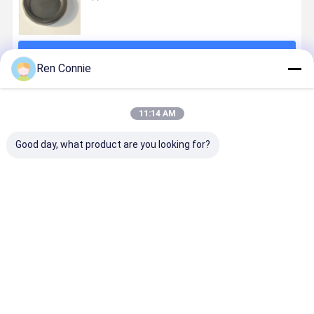
続行
Ren Connie
推薦されたプロダクト
11:14 AM
Good day, what product are you looking for?
木工 液体接着
木材とMDFボ
複合部品の粘
化学産業 エ
剤 透明 釘なし
ードのための
着剤 メタルエ
キシ粘着剤 
重量装着用接
粘着剤
ポキシパット
ポキシ樹脂
着剤
粘着剤 建設用
ット 固化時
5 分
ベストプライス
ベストプライス
ベストプライス
ベストプラ