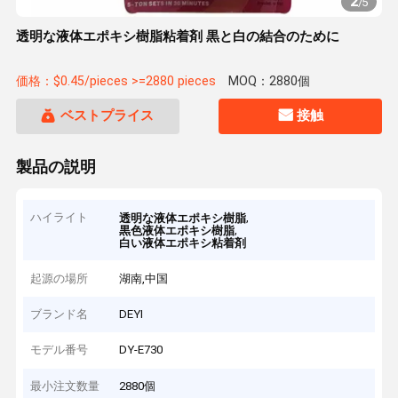
2
/
5
透明な液体エポキシ樹脂粘着剤 黒と白の結合のために
価格：$0.45/pieces >=2880 pieces
MOQ：2880個
ベストプライス
接触
製品の説明
ハイライト
,
透明な液体エポキシ樹脂
,
黒色液体エポキシ樹脂
白い液体エポキシ粘着剤
起源の場所
湖南,中国
ブランド名
DEYI
モデル番号
DY-E730
最小注文数量
2880個