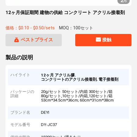
2
/
6
12ヶ月保証期間 建物の供給 コンクリート アクリル接着剤
価格：$0.10 - $0.50/sets
MOQ：100セット
ベストプライス
接触
製品の説明
ハイライト
,
12ヶ月 アクリル膠
,
コンクリートのアクリル接着剤
電子接着剤
パッケージの
20g/セット 50セット/内箱 300セット/箱
詳細
80g/セット,10セット/内箱,120セット/箱
53cm*34.5cm*36cm; 60cm*31cm*38cm
ブランド名
DEYI
モデル番号
DY-JC37