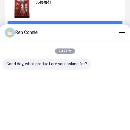
ル接着剤
続行
Ren Connie
推薦されたプロダクト
7:47 PM
Good day, what product are you looking for?
10000-15000
グレー RTV シ
自動車とオー
無気力粘着
Cps/25C 5分
リコンシール
トバイの修理
N242 安全
透明性AB粘着
メント プレー
サービスのた
久的な建築
剤 エポキシ樹
ンフレンズの
めの高速固化
ためのスレ
脂接着剤 急速
共同表面とメ
改変アクリル
ドロック粘
ベストプライス
ベストプライス
ベストプライス
ベストプラ
固化
カニズムカバ
AB粘着剤
剤
ープレート