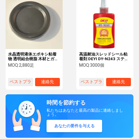
水晶透明液体エポキシ粘着
高温耐油スレッドシール粘
物 透明結合樹脂 木材とガラ
着剤 DEYI DY-N243 ステン
スの透明接着物
レス鋼のための無酸素粘着
MOQ:
2,880足
MOQ:
3000個
剤
ベストプラ
連絡先
ベストプラ
連絡先
イス
イス
時間を節約する
私たちはあなたと最高の製品に連絡しまし
ょう。
あなたの要件を与える