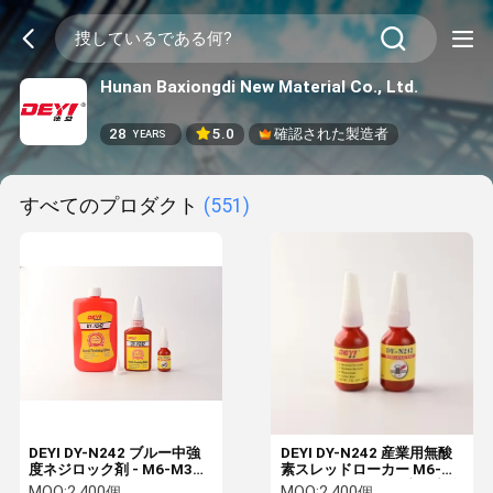
Hunan Baxiongdi New Material Co., Ltd.
28
5.0
確認された製造者
YEARS
すべてのプロダクト
(551)
DEYI DY-N242 ブルー中強
DEYI DY-N242 産業用無酸
度ネジロック剤 - M6-M36
素スレッドローカー M6-
ネジロックおよびシール用
M36 メーカー向け 青色中強
MOQ:
2,400個
MOQ:
2,400個