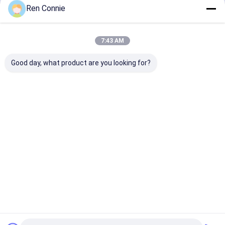
Ren Connie
続行
502 超粘着剤
セラミックタイルシール剤
7:43 AM
私たちのカテゴリー
ハードウェア 電子接着剤
Good day, what product are you looking for?
自動車用粘着剤
家庭用 修理 粘着剤
装飾家具用粘着剤
エポキシAB接
変更されたア
これ以上の釘
スレッドロ
着剤
クリルの接着
の接着剤
カー接着剤
剤
Desktop Site
ホーム
企業情報
お問い合わせ
地図
プライバシーポリシー規約
品質
エポキシAB接着剤
中国工場.Copyright © 2026 Hunan Baxiongdi