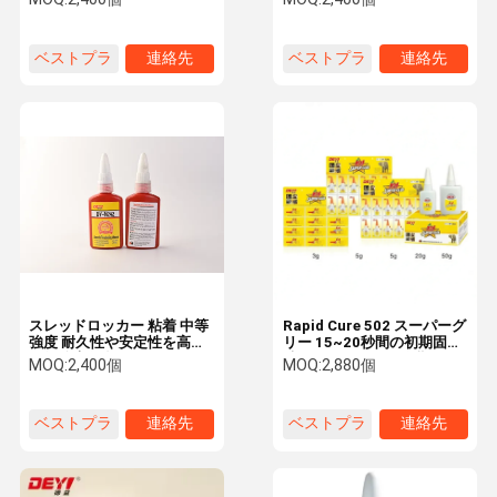
嫌気性接着剤
度 抜ける粘着剤
ベストプラ
連絡先
ベストプラ
連絡先
イス
イス
スレッドロッカー 粘着 中等
Rapid Cure 502 スーパーグ
強度 耐久性や安定性を高め
リー 15~20秒間の初期固化
る無酸素化合物
時間と12ヶ月の保存期間で
MOQ:
2,400個
MOQ:
2,880個
強固で結合性を確保する
ベストプラ
連絡先
ベストプラ
連絡先
イス
イス