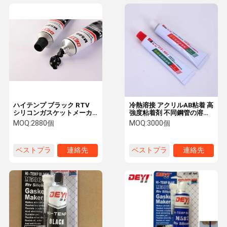
ハイテンプ ブラック RTV
冷熱溶接 アクリルAB粘着 高
シリコンガスケットメーカ
強度粘着剤 不同鋼管の溶接
ー DEYI M586 エンジンの油
の代替品
MOQ:
2880個
MOQ:
3000個
性粘着密封剤
ベストプラ
連絡先
ベストプラ
連絡先
イス
イス