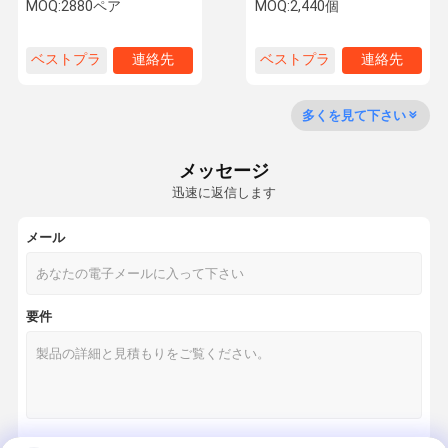
用の高速硬化構造用接着剤
機械メーカー向け飛行機シ
MOQ:
2880ペア
MOQ:
2,440個
ール粘着剤
ベストプラ
連絡先
ベストプラ
連絡先
工場 ツアー
品質管理
連絡 くださ
ニュース
イス
イス
い
多くを見て下さい
メッセージ
迅速に返信します
事件
メール
エポキシAB接着剤
変更されたアクリルの接着剤
要件
これ以上の釘の接着剤
スレッドローカー接着剤
ガスケット メーカー