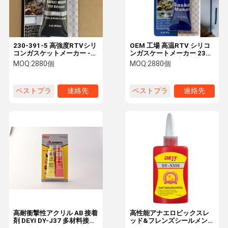
230-391-5 高強度RTVシリ
OEM 工場 高温RTV シリコ
コンガスケットメーカー -
ンガスケートメーカー 230-
エンジンとフレンズ結合の
391-5 高強度粘着密封剤
MOQ:
2880個
MOQ:
2880個
ための高温密封剤
ベストプラ
連絡先
ベストプラ
連絡先
イス
イス
家へ
製品
ビデオ
わたしたち
に つい て
高耐衝撃性アクリル AB 接着
高性能アナエロビックスレ
剤 DEYI DY-J37 多材料接着
ッド&フレンズシールメント